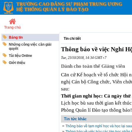
TRƯỜNG CAO ĐẲNG SƯ PHẠM TRUNG ƯƠNG
HỆ THỐNG QUẢN LÝ ĐÀO TẠO
Trang chủ
Bảng tin
Tin chi tiết
Những công việc cần giải
Thông báo về việc Nghỉ H
quyết
Tài liệu Online
Tue, 23/10/2018, 14:34 GMT+7
Giới thiệu
Dành cho toàn thể Giảng viên
Căn cứ Kế hoạch về tổ chức Hội 
nghị Cán bộ Công chức, Viên chức 
sau:
Thời gian nghỉ học: Cả ngày thứ
Lịch học bù sau thời gian kết thú
Phòng Quản lí Đào tạo thông báo!
Tin tức khác
Thông báo về tạm nghỉ học và học lại s
Thông báo về việc hủy các lớp học phần