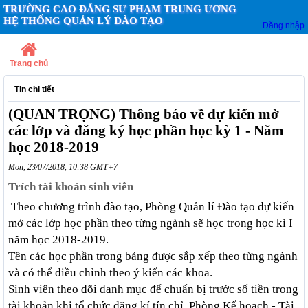
TRƯỜNG CAO ĐẲNG SƯ PHẠM TRUNG ƯƠNG
HỆ THỐNG QUẢN LÝ ĐÀO TẠO
Đăng nhập
Trang chủ
Tin chi tiết
(QUAN TRỌNG) Thông báo về dự kiến mở
các lớp và đăng ký học phần học kỳ 1 - Năm
học 2018-2019
Mon, 23/07/2018, 10:38 GMT+7
Trích tài khoản sinh viên
Theo chương trình đào tạo, Phòng Quản lí Đào tạo dự kiến
mở các lớp học phần theo từng ngành sẽ học trong học kì I
năm học 2018-2019.
Tên các học phần trong bảng được sắp xếp theo từng ngành
và có thể điều chỉnh theo ý kiến các khoa.
Sinh viên theo dõi danh mục để chuẩn bị trước số tiền trong
tài khoản khi tổ chức đăng kí tín chỉ. Phòng Kế hoạch - Tài