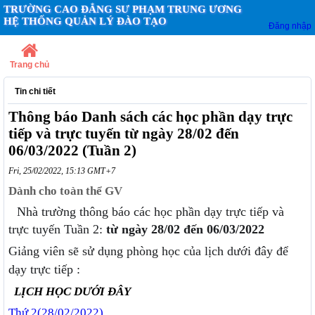
TRƯỜNG CAO ĐẲNG SƯ PHẠM TRUNG ƯƠNG
HỆ THỐNG QUẢN LÝ ĐÀO TẠO
Đăng nhập
Trang chủ
Tin chi tiết
Thông báo Danh sách các học phần dạy trực
tiếp và trực tuyến từ ngày 28/02 đến
06/03/2022 (Tuần 2)
Fri, 25/02/2022, 15:13 GMT+7
Dành cho toàn thể GV
Nhà trường thông báo các học phần dạy trực tiếp
và
trực tuyến
T
uần 2:
từ ngày 28/02
đến 06
/03/2022
Giảng viên sẽ sử dụng phòng học của lịch dưới đây để
dạy trực tiếp :
L
ỊCH
H
ỌC
DƯỚI
ĐÂY
Thứ 2(28/02/2022)